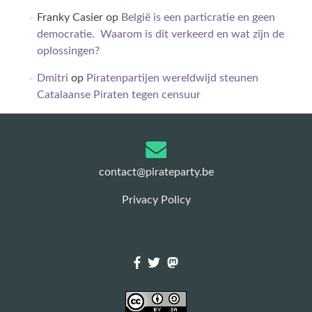
Franky Casier
op
België is een particratie en geen
democratie. Waarom is dit verkeerd en wat zijn de
oplossingen?
Dmitri
op
Piratenpartijen wereldwijd steunen
Catalaanse Piraten tegen censuur
contact@pirateparty.be
Privacy Policy